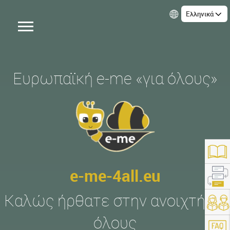
Ελληνικά
Ευρωπαϊκή e-me «για όλους»
e-me-4all.eu
Καλώς ήρθατε στην ανοιχτή σε
https://e-me-4all.eu/
όλους