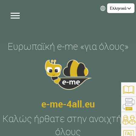
Ελληνικά
Ευρωπαϊκή e-me «για όλους»
e-me-4all.eu
Καλώς ήρθατε στην ανοιχτή σε
https://e-me-4all.eu/
όλους