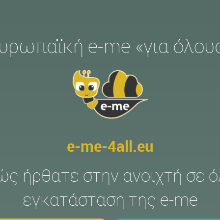
υρωπαϊκή e-me «για όλου
e-me-4all.eu
ς ήρθατε στην ανοιχτή σε 
εγκατάσταση της e-me